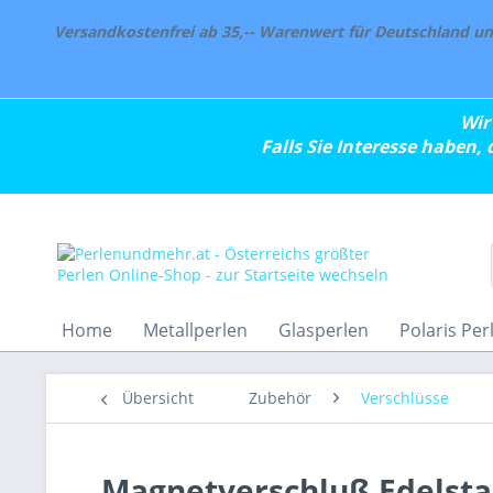
Versandkostenfrei ab 35,-- Warenwert für Deutschland und
Wir
Falls Sie Interesse haben,
Home
Metallperlen
Glasperlen
Polaris Per
Übersicht
Zubehör
Verschlüsse
Magnetverschluß Edelstah