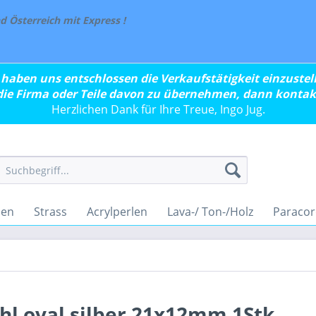
 Österreich mit Express !
 haben uns entschlossen die Verkaufstätigkeit einzustell
 die Firma oder Teile davon zu übernehmen, dann kontakt
Herzlichen Dank für Ihre Treue, Ingo Jug.
len
Strass
Acrylperlen
Lava-/ Ton-/Holz
Paraco
l oval silber 21x12mm 1Stk.