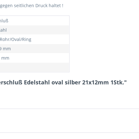
egen seitlichen Druck haltet !
hluß
tahl
Rohr/Oval/Ring
29 mm
0 mm
schluß Edelstahl oval silber 21x12mm 1Stk."