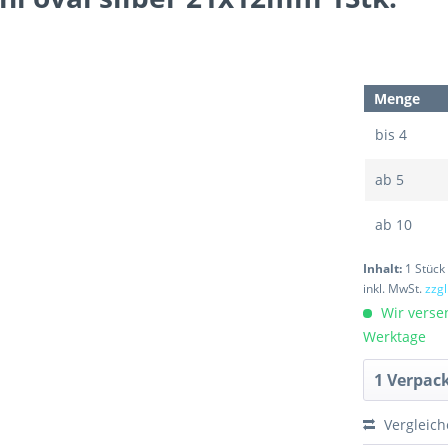
Menge
bis
4
ab
5
ab
10
Inhalt:
1 Stück
inkl. MwSt.
zzg
Wir verse
Werktage
Vergleic