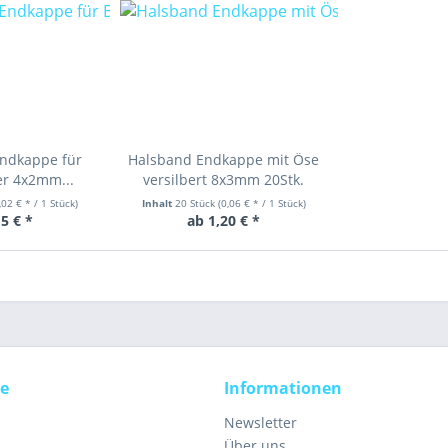
Endkappe für
Halsband Endkappe mit Öse
er 4x2mm...
versilbert 8x3mm 20Stk.
,02 € * / 1 Stück)
Inhalt
20 Stück
(0,06 € * / 1 Stück)
5 € *
ab 1,20 € *
ce
Informationen
Newsletter
Über uns