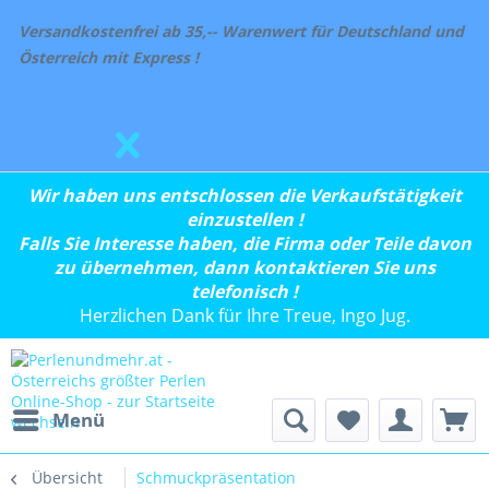
Versandkostenfrei ab 35,-- Warenwert für Deutschland und
Österreich mit Express !
Wir haben uns entschlossen die Verkaufstätigkeit
einzustellen !
Falls Sie Interesse haben, die Firma oder Teile davon
zu übernehmen, dann kontaktieren Sie uns
telefonisch !
Herzlichen Dank für Ihre Treue, Ingo Jug.
Menü
Übersicht
Schmuckpräsentation