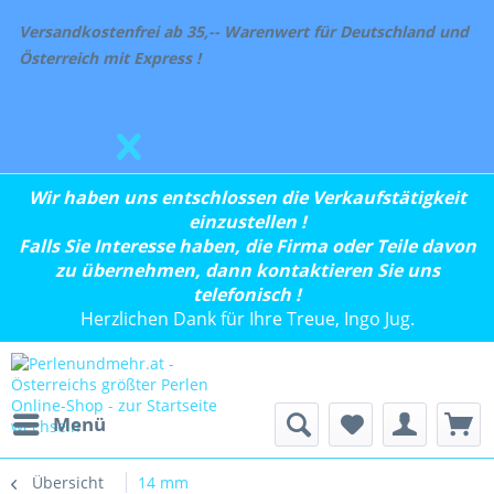
Versandkostenfrei ab 35,-- Warenwert für Deutschland und
Österreich mit Express !
Wir haben uns entschlossen die Verkaufstätigkeit
einzustellen !
Falls Sie Interesse haben, die Firma oder Teile davon
zu übernehmen, dann kontaktieren Sie uns
telefonisch !
Herzlichen Dank für Ihre Treue, Ingo Jug.
Menü
Übersicht
14 mm