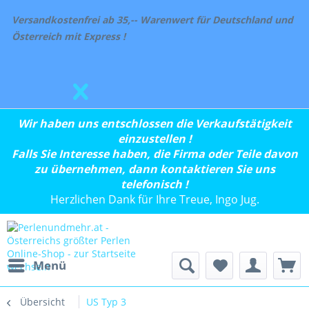
Versandkostenfrei ab 35,-- Warenwert für Deutschland und
Österreich mit Express !
Wir haben uns entschlossen die Verkaufstätigkeit
einzustellen !
Falls Sie Interesse haben, die Firma oder Teile davon
zu übernehmen, dann kontaktieren Sie uns
telefonisch !
Herzlichen Dank für Ihre Treue, Ingo Jug.
Menü
Übersicht
US Typ 3