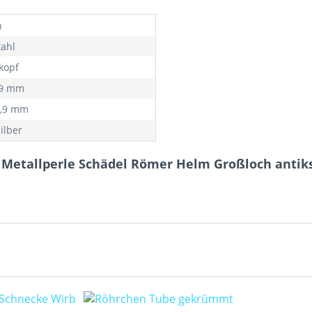
n
tahl
kopf
29 mm
 4,9 mm
ilber
l Metallperle Schädel Römer Helm Großloch antik