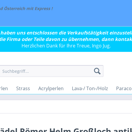
 Österreich mit Express !
 haben uns entschlossen die Verkaufstätigkeit einzustell
 die Firma oder Teile davon zu übernehmen, dann kontakt
Herzlichen Dank für Ihre Treue, Ingo Jug.
rlen
Strass
Acrylperlen
Lava-/ Ton-/Holz
Paraco
hädel Römer Helm Großloch anti