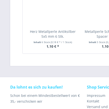
Herz Metallperle Antiksilber
Metallperle Sc
5x5 mm 6 Stk.
Spacer f
Inhalt
6 Stück
(0,18 € * / 1 Stück)
Inhalt
5 Stück
(0
1,10 € *
1,10
Da lohnt es sich zu kaufen!
Shop Servi
Schon bei einem Mindestbestellwert von €
Impressum
Kontakt
35,- verschicken wir
Versand und