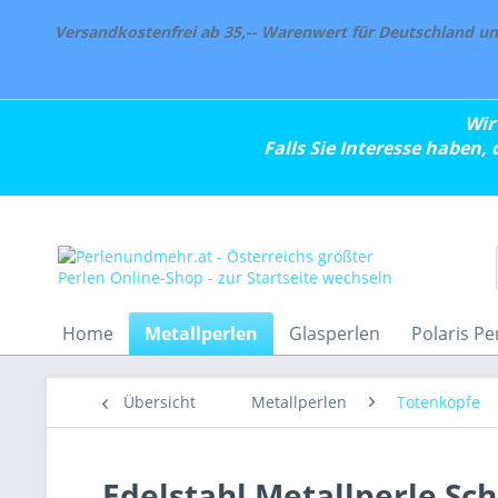
Versandkostenfrei ab 35,-- Warenwert für Deutschland und
Wir
Falls Sie Interesse haben,
Home
Metallperlen
Glasperlen
Polaris Pe
Übersicht
Metallperlen
Totenköpfe
Edelstahl Metallperle Sc