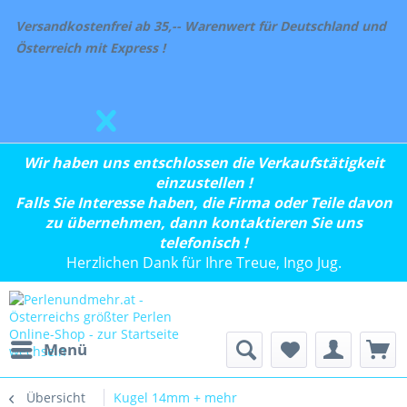
Versandkostenfrei ab 35,-- Warenwert für Deutschland und
Österreich mit Express !
Wir haben uns entschlossen die Verkaufstätigkeit
einzustellen !
Falls Sie Interesse haben, die Firma oder Teile davon
zu übernehmen, dann kontaktieren Sie uns
telefonisch !
Herzlichen Dank für Ihre Treue, Ingo Jug.
Menü
Übersicht
Kugel 14mm + mehr